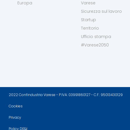
Europa
Varese
Sicurezza sul lavoro
Startup
Territorio
Ufficio stampa
#Varese2050
2022 Confindustria Varese - P.IVA: 03991860127 - C.F.: 95013430129
Cookies
Privacy
Policy DE&I