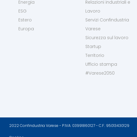
Energia
Relazioni industriali e
ESG
Lavoro
Estero
Servizi Confindustria
Europa
Varese
Sicurezza sul lavoro
Startup
Territorio
Ufficio stampa
#Varese2050
2022 Confindustria Varese - P.IVA: 03991860127 - C.F.: 95013430129