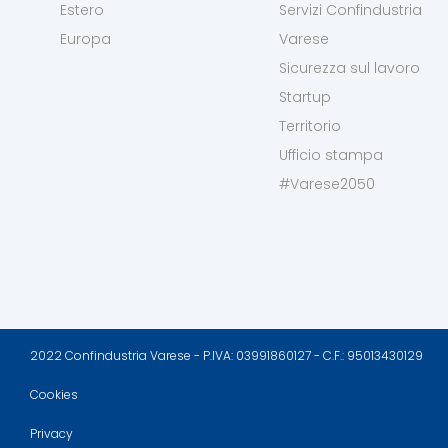
Estero
Servizi Confindustria
Europa
Varese
Sicurezza sul lavoro
Startup
Territorio
Ufficio stampa
#Varese2050
2022 Confindustria Varese - P.IVA: 03991860127 - C.F.: 95013430129
Cookies
Privacy