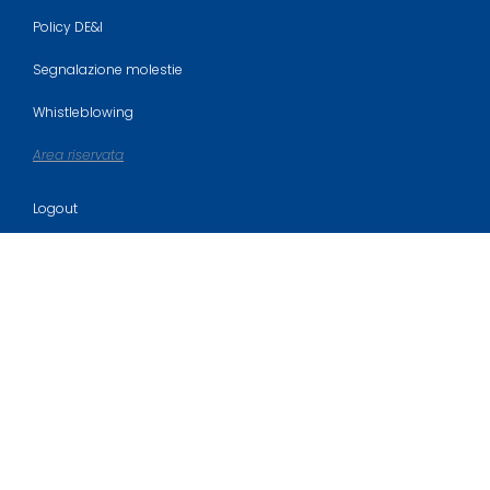
Policy DE&I
Segnalazione molestie
Whistleblowing
Area riservata
Logout