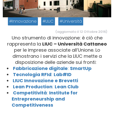
Innovazione
LIUC
Università
(aggiornato il 12 Ottobre 2016)
Uno strumento di innovazione: è ciò che
rappresenta la
LIUC – Università Cattaneo
per le imprese associate all’Unione. Lo
dimostrano i servizi che la LIUC mette a
disposizione delle aziende sui fronti:
Fabbricazione digitale
:
SmartUp
Tecnologia RFId
:
Lab#ID
LIUC Innovazione e Brevetti
Lean Production
:
Lean Club
Competitività
:
Institute for
Entrepreneurship and
Competitiveness