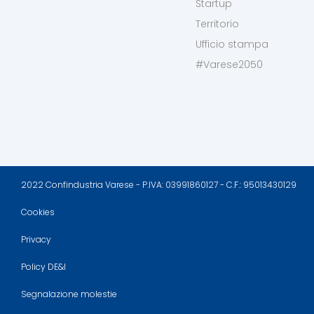
Startup
Territorio
Ufficio stampa
#Varese2050
2022 Confindustria Varese - P.IVA: 03991860127 - C.F.: 95013430129
Cookies
Privacy
Policy DE&I
Segnalazione molestie