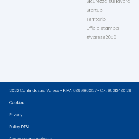
Sicurezza sul lavoro
Startup
Territorio
Ufficio stampa
#Varese2050
2022 Confindustria Varese - P.IVA: 03991860127 - C.F.: 95013430129
Cookies
Privacy
Policy DE&I
Segnalazione molestie