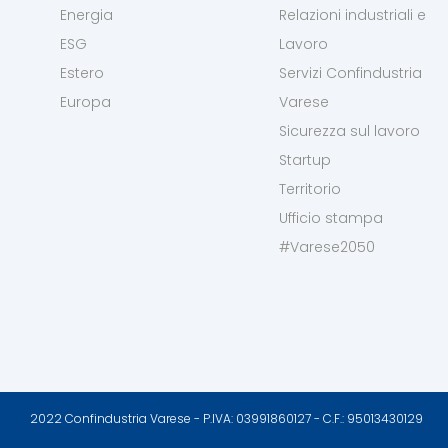
Energia
Relazioni industriali e
ESG
Lavoro
Estero
Servizi Confindustria
Europa
Varese
Sicurezza sul lavoro
Startup
Territorio
Ufficio stampa
#Varese2050
2022 Confindustria Varese - P.IVA: 03991860127 - C.F.: 95013430129