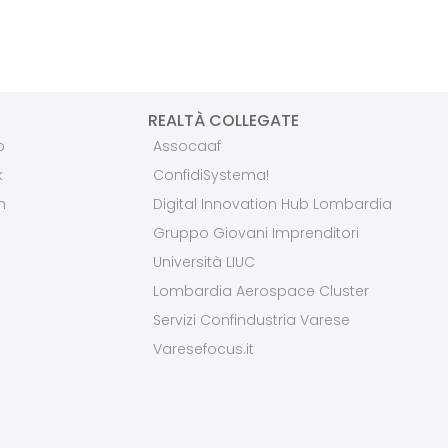
REALTÀ COLLEGATE
p
Assocaaf
k
ConfidiSystema!
m
Digital Innovation Hub Lombardia
Gruppo Giovani Imprenditori
Università LIUC
Lombardia Aerospace Cluster
Servizi Confindustria Varese
Varesefocus.it