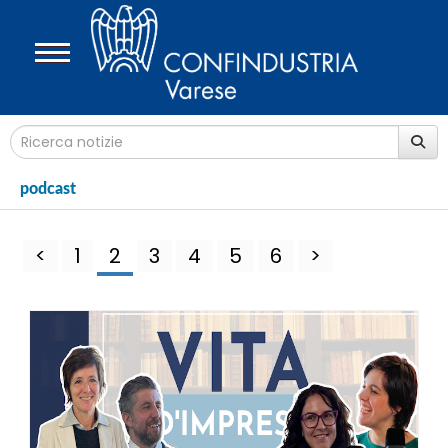
podcast
<
1
2
3
4
5
6
>