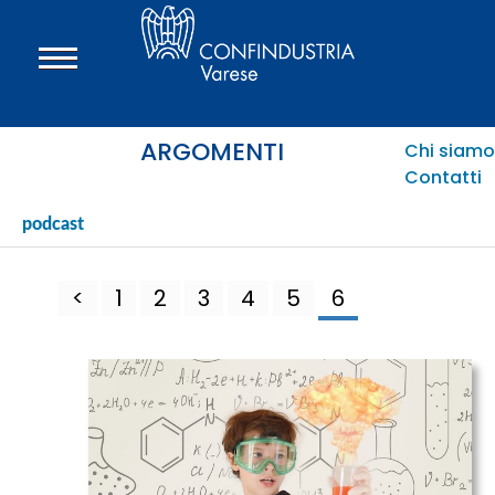
ARGOMENTI
Chi siamo
Contatti
podcast
<
1
2
3
4
5
6