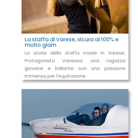
La staffa di Varese, sicura al 100% e
molto glam
La storia della staffa made in Varese.
Protagonista Vanessa, una ragazza
giovane e brillante con una passione
immensa per l’equitazione