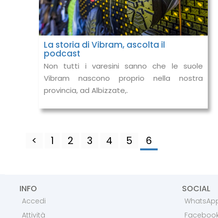
La storia di Vibram, ascolta il
podcast
Non tutti i varesini sanno che le suole
Vibram nascono proprio nella nostra
provincia, ad Albizzate,.
<
1
2
3
4
5
6
INFO
SOCIAL
Accedi
WhatsAp
Attività
Faceboo