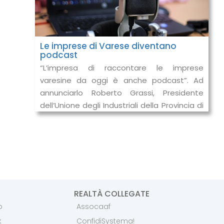
Le imprese di Varese diventano
podcast
“L’impresa di raccontare le imprese
varesine da oggi è anche podcast”. Ad
annunciarlo Roberto Grassi, Presidente
dell’Unione degli Industriali della Provincia di
Varese. La novità è l’ultima delle ini
REALTÀ COLLEGATE
p
Assocaaf
k
ConfidiSystema!