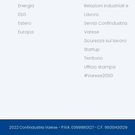
Energia
Relazioni industriali e
ESG
Lavoro
Estero
Servizi Confindustria
Europa
Varese
Sicurezza sul lavoro
Startup
Territorio
Ufficio stampa
#Varese2050
2022 Confindustria Varese - P.IVA: 03991860127 - C.F.: 95013430129