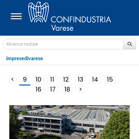
impresedivarese
<
9
10
11
12
13
14
15
16
17
18
>