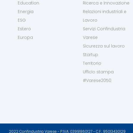
Education
Ricerca e Innovazione
Energia
Relazioni industriali e
ESG
Lavoro
Estero
Servizi Confindustria
Europa
Varese
Sicurezza sul lavoro
Startup
Territorio
Ufficio stampa
#Varese2050
2022 Confindustria Varese - P.IVA: 03991860127 - C.F.: 95013430129