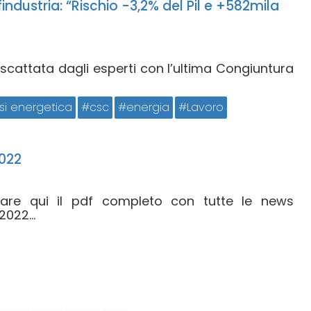
industria: “Rischio -3,2% del Pil e +582mila
 scattata dagli esperti con l’ultima Congiuntura
isi energetica
csc
energia
Lavoro
022
icare qui il pdf completo con tutte le news
022...