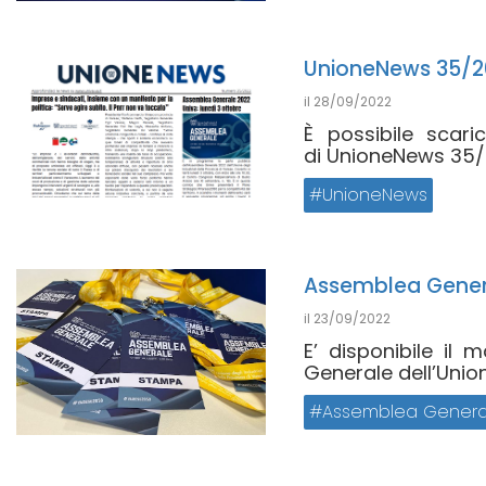
UnioneNews 35/2
il
28/09/2022
È possibile scar
di UnioneNews 35/2
UnioneNews
Assemblea Genera
il
23/09/2022
E’ disponibile il 
Generale dell’Unione
Assemblea Genera