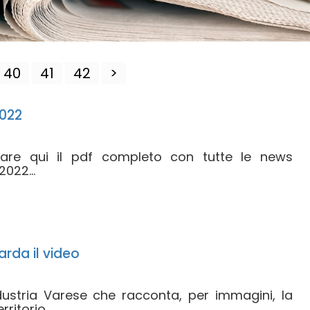
40
41
42
>
022
icare qui il pdf completo con tutte le news
022...
rda il video
ndustria Varese che racconta, per immagini, la
ritorio....