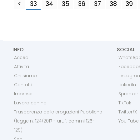
<
33
34
35
36
37
38
39
INFO
SOCIAL
Accedi
WhatsAp
Attività
Faceboo
Chi siamo
Instagra
Contatti
LinkedIn
Imprese
Spreaker
Lavora con noi
TikTok
Trasparenza delle erogazioni Pubbliche
Twitter/X
(legge n. 124/2017 - art. 1, commi 125-
You Tube
129)
Sedi