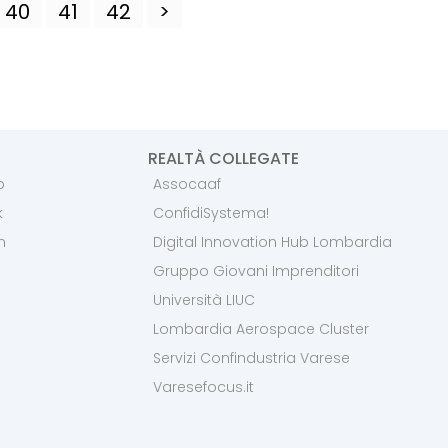
40
41
42
>
REALTÀ COLLEGATE
p
Assocaaf
k
ConfidiSystema!
m
Digital Innovation Hub Lombardia
Gruppo Giovani Imprenditori
Università LIUC
Lombardia Aerospace Cluster
Servizi Confindustria Varese
Varesefocus.it