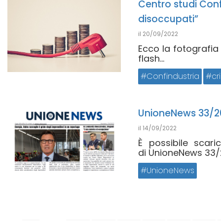
Centro studi Conf
disoccupati”
il
20/09/2022
Ecco la fotografia
flash...
Confindustria
cr
UnioneNews 33/2
il
14/09/2022
È possibile scar
di UnioneNews 33/2
UnioneNews