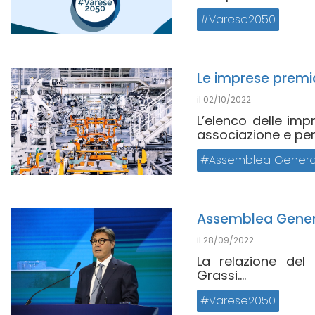
Varese2050
Le imprese premi
il
02/10/2022
L’elenco delle imp
associazione e per i 
Assemblea Genera
Assemblea General
il
28/09/2022
La relazione del 
Grassi....
Varese2050