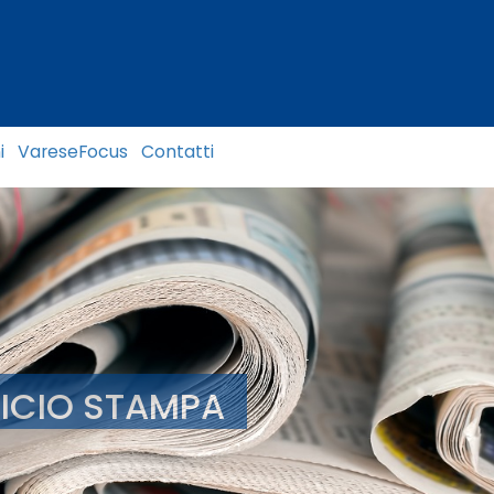
i
VareseFocus
Contatti
FICIO STAMPA