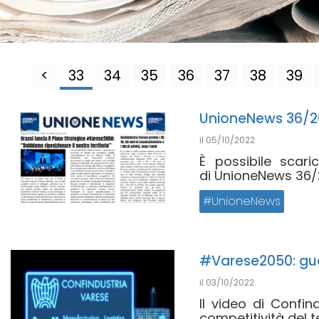
<
33
34
35
36
37
38
39
UnioneNews 36/2
il
05/10/2022
È possibile scar
di UnioneNews 36/2
UnioneNews
#Varese2050: gua
il
03/10/2022
Il video di Confi
competitività del ter