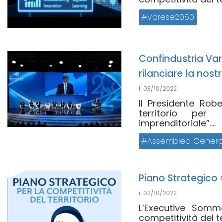
Varese2050
Confindustria Var
rilanciare la nost
il
03/10/2022
Il Presidente Rob
territorio per
imprenditoriale”....
Assemblea Genera
Piano Strategico
il
02/10/2022
L’Executive Somm
competitività del ter