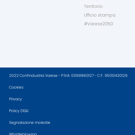
Territorio
Ufficio stampa
#Varese2050
2022 Confindustria Varese - P.IVA: 03991860127 - C.F.: 95013430129
Cookies
Privacy
Policy DE&I
Segnalazione molestie
Whistleblowing