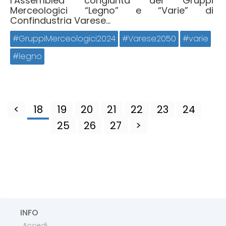
l’Assemblea congiunta dei Gruppi
Merceologici “Legno” e “Varie” di
Confindustria Varese...
GruppiMerceologici2024
Varese2050
varie
legno
<
18
19
20
21
22
23
24
25
26
27
>
INFO
Accedi