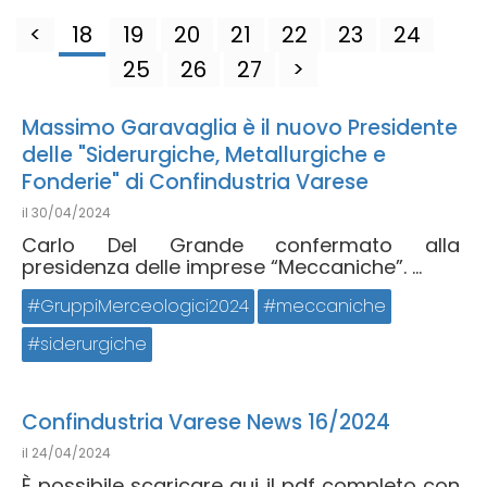
<
18
19
20
21
22
23
24
25
26
27
>
Massimo Garavaglia è il nuovo Presidente
delle "Siderurgiche, Metallurgiche e
Fonderie" di Confindustria Varese
il
30/04/2024
Carlo Del Grande confermato alla
presidenza delle imprese “Meccaniche”. ...
GruppiMerceologici2024
meccaniche
siderurgiche
Confindustria Varese News 16/2024
il
24/04/2024
È possibile scaricare qui il pdf completo con