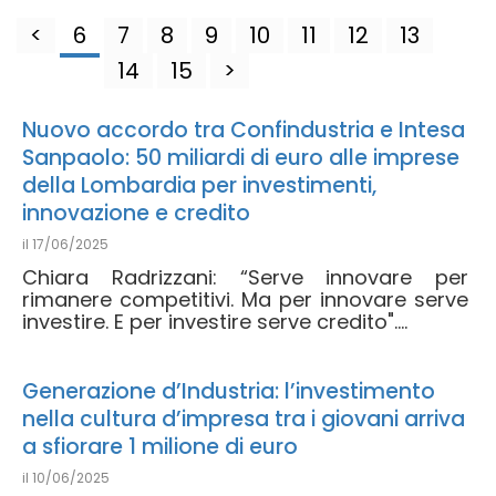
<
6
7
8
9
10
11
12
13
14
15
>
Nuovo accordo tra Confindustria e Intesa
Sanpaolo: 50 miliardi di euro alle imprese
della Lombardia per investimenti,
innovazione e credito
il
17/06/2025
Chiara Radrizzani: “Serve innovare per
rimanere competitivi. Ma per innovare serve
investire. E per investire serve credito"....
Generazione d’Industria: l’investimento
nella cultura d’impresa tra i giovani arriva
a sfiorare 1 milione di euro
il
10/06/2025