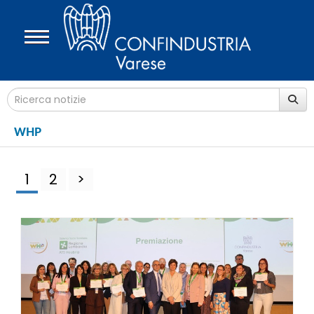
WHP
1
2
>