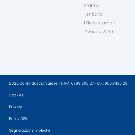
Startup
Territorio
Ufficio stampa
#Varese2050
2022 Confindustria Varese - P.IVA: 03991860127 - C.F.: 95013430129
Cookies
Privacy
Policy DE&I
Segnalazione molestie