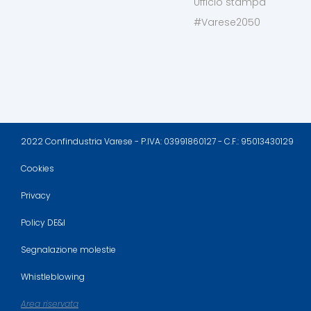
Ufficio stampa
#Varese2050
2022 Confindustria Varese - P.IVA: 03991860127 - C.F.: 95013430129
Cookies
Privacy
Policy DE&I
Segnalazione molestie
Whistleblowing
Area riservata