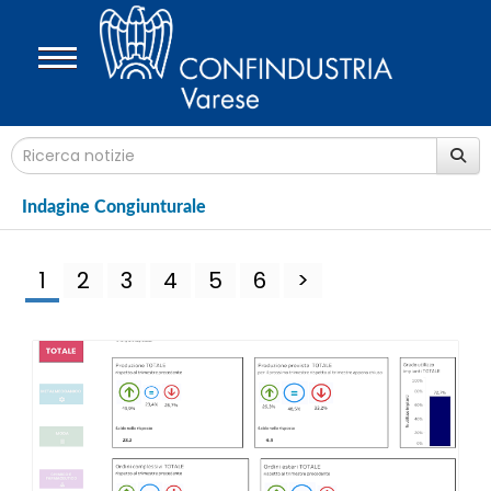
Indagine Congiunturale
1
2
3
4
5
6
>