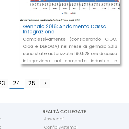
Gennaio 2016: Andamento Cassa
Integrazione
Complessivamente (considerando CIGO,
CIGS e DEROGA) nel mese di gennaio 2016
sono state autorizzate 190.528 ore di cassa
integrazione nel comparto industria in
provincia di Varese, in riduzione del
23
24
25
>
REALTÀ COLLEGATE
p
Assocaaf
k
ConfidiSystema!