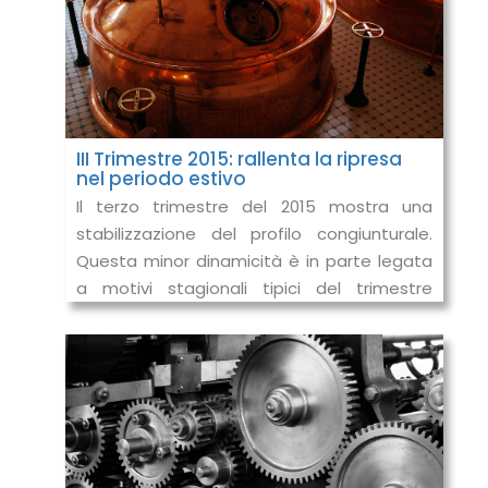
III Trimestre 2015: rallenta la ripresa
nel periodo estivo
Il terzo trimestre del 2015 mostra una
stabilizzazione del profilo congiunturale.
Questa minor dinamicità è in parte legata
a motivi stagionali tipici del trimestre
estivo, per sua natura meno reattiv