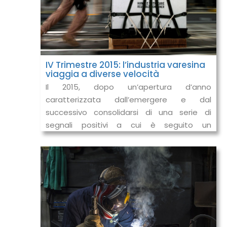
IV Trimestre 2015: l’industria varesina
viaggia a diverse velocità
Il 2015, dopo un’apertura d’anno
caratterizzata dall’emergere e dal
successivo consolidarsi di una serie di
segnali positivi a cui è seguito un
momentaneo rallentamento nel trimestre
estivo (per sua n