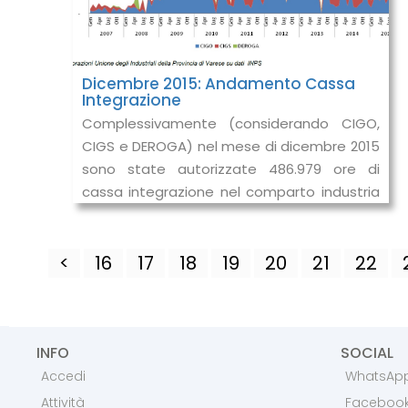
Dicembre 2015: Andamento Cassa
Integrazione
Complessivamente (considerando CIGO,
CIGS e DEROGA) nel mese di dicembre 2015
sono state autorizzate 486.979 ore di
cassa integrazione nel comparto industria
in provincia di Varese, in riduzione del
<
16
17
18
19
20
21
22
INFO
SOCIAL
Accedi
WhatsAp
Attività
Faceboo