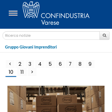
Gruppo Giovani Imprenditori
<
2
3
4
5
6
7
8
9
10
11
>