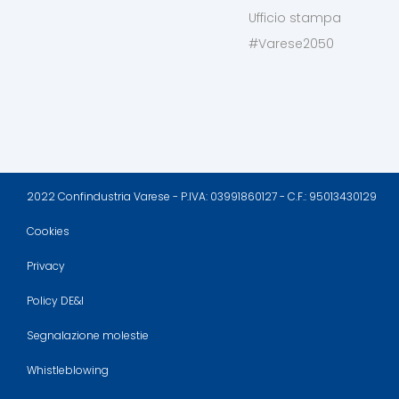
Ufficio stampa
#Varese2050
2022 Confindustria Varese - P.IVA: 03991860127 - C.F.: 95013430129
Cookies
Privacy
Policy DE&I
Segnalazione molestie
Whistleblowing