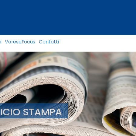
i
VareseFocus
Contatti
FICIO STAMPA