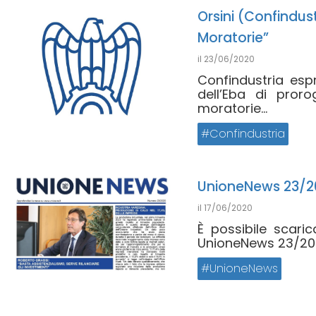
Orsini (Confindust
Moratorie”
il
23/06/2020
Confindustria es
dell’Eba di pror
moratorie...
Confindustria
UnioneNews 23/2
il
17/06/2020
È possibile scari
UnioneNews 23/202
UnioneNews