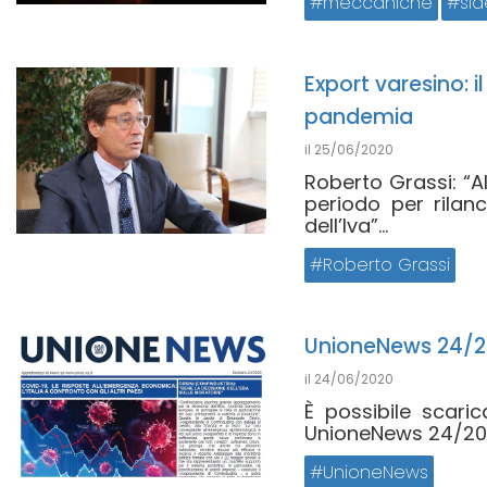
meccaniche
sid
Export varesino: i
pandemia
il
25/06/2020
Roberto Grassi: “A
periodo per rilanc
dell’Iva”...
Roberto Grassi
UnioneNews 24/
il
24/06/2020
È possibile scari
UnioneNews 24/202
UnioneNews