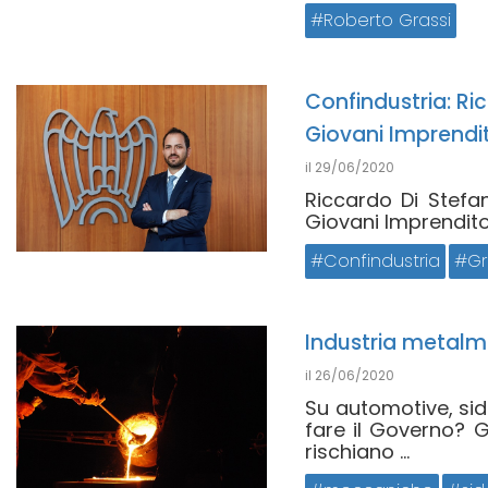
Roberto Grassi
Confindustria: Ri
Giovani Imprendit
il
29/06/2020
Riccardo Di Stefan
Giovani Imprenditori
Confindustria
Gr
Industria metalm
il
26/06/2020
Su automotive, side
fare il Governo? Gl
rischiano ...