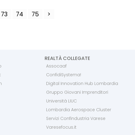
73
74
75
>
REALTÀ COLLEGATE
p
Assocaaf
k
ConfidiSystema!
m
Digital Innovation Hub Lombardia
Gruppo Giovani Imprenditori
Università LIUC
Lombardia Aerospace Cluster
Servizi Confindustria Varese
Varesefocus.it