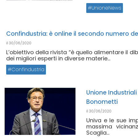
UnioneNews
Confindustria: è online il secondo numero del
il
30/06/2020
L’obiettivo della rivista “è quello alimentare il di
dei migliori esperti in diverse materie...
Confindustria
Unione Industriali
Bonometti
il
30/06/2020
Univa e le sue im
massima vicinanz
Scaglia...