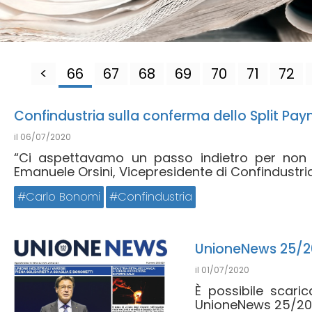
<
66
67
68
69
70
71
72
Confindustria sulla conferma dello Split Pay
il
06/07/2020
“Ci aspettavamo un passo indietro per non dr
Emanuele Orsini, Vicepresidente di Confindustria.
Carlo Bonomi
Confindustria
UnioneNews 25/2
il
01/07/2020
È possibile scari
UnioneNews 25/202