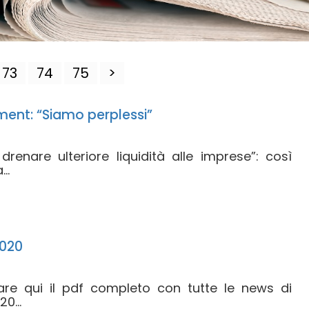
73
74
75
>
ment: “Siamo perplessi”
enare ulteriore liquidità alle imprese”: così
..
020
care qui il pdf completo con tutte le news di
0...