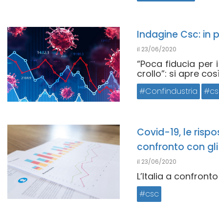
Indagine Csc: in 
il
23/06/2020
“Poca fiducia per i
crollo”: si apre cos
Confindustria
cs
Covid-19, le risp
confronto con gli 
il
23/06/2020
L’Italia a confronto
csc