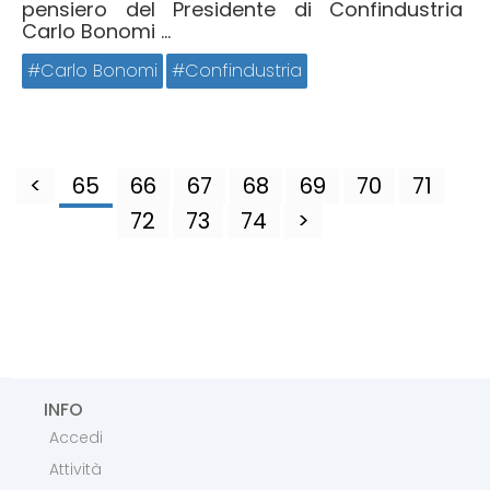
pensiero del Presidente di Confindustria
Carlo Bonomi ...
Carlo Bonomi
Confindustria
<
65
66
67
68
69
70
71
72
73
74
>
INFO
Accedi
Attività