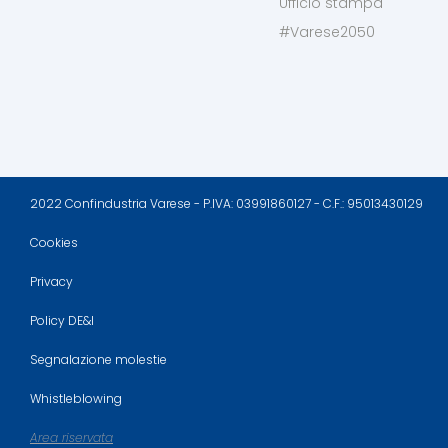
Ufficio stampa
#Varese2050
2022 Confindustria Varese - P.IVA: 03991860127 - C.F.: 95013430129
Cookies
Privacy
Policy DE&I
Segnalazione molestie
Whistleblowing
Area riservata