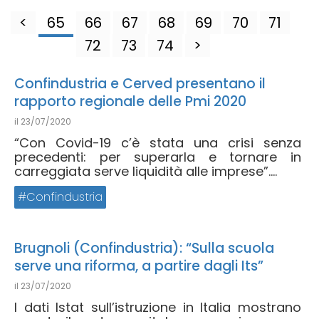
<
65
66
67
68
69
70
71
72
73
74
>
Confindustria e Cerved presentano il
rapporto regionale delle Pmi 2020
il
23/07/2020
“Con Covid-19 c’è stata una crisi senza
precedenti: per superarla e tornare in
carreggiata serve liquidità alle imprese”....
Confindustria
Brugnoli (Confindustria): “Sulla scuola
serve una riforma, a partire dagli Its”
il
23/07/2020
I dati Istat sull’istruzione in Italia mostrano