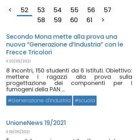
<
52
53
54
55
56
57
58
59
60
61
>
Secondo Mona mette alla prova una
nuova “Generazione d’Industria” con le
Frecce Tricolori
il
20/05/2021
8 incontri, 150 studenti da 6 istituti. Obiettivo:
mettere i ragazzi alla prova sulla
progettazione dei componenti per i
fumogeni della PAN ...
Generazione d'Industria
scuola
UnioneNews 19/2021
il
19/05/2021