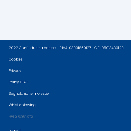
2022 Confindustria Varese - P.IVA: 03991860127 - C.F.: 95013430129
Cookies
Privacy
Policy DE&I
Segnalazione molestie
Whistleblowing
Area riservata
Logout