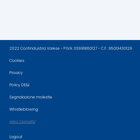
2022 Confindustria Varese - P.IVA: 03991860127 - C.F.: 95013430129
Cookies
Privacy
Policy DE&I
Segnalazione molestie
Whistleblowing
Area riservata
Logout