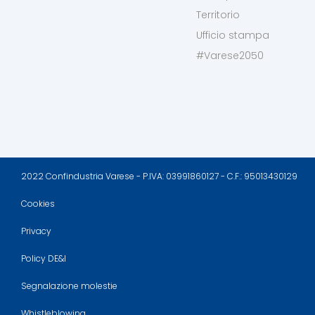
Territorio
Ufficio stampa
#Varese2050
2022 Confindustria Varese - P.IVA: 03991860127 - C.F.: 95013430129
Cookies
Privacy
Policy DE&I
Segnalazione molestie
Whistleblowing