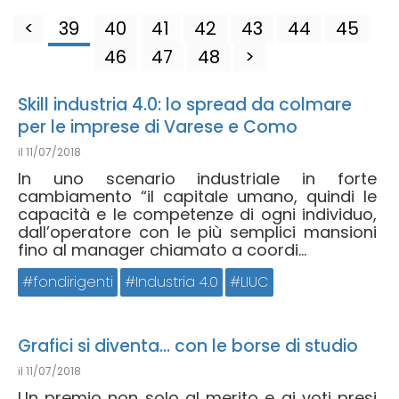
<
39
40
41
42
43
44
45
46
47
48
>
Skill industria 4.0: lo spread da colmare
per le imprese di Varese e Como
il
11/07/2018
In uno scenario industriale in forte
cambiamento “il capitale umano, quindi le
capacità e le competenze di ogni individuo,
dall’operatore con le più semplici mansioni
fino al manager chiamato a coordi...
fondirigenti
Industria 4.0
LIUC
Grafici si diventa… con le borse di studio
il
11/07/2018
Un premio non solo al merito e ai voti presi