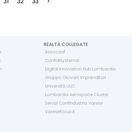
31
32
33
>
REALTÀ COLLEGATE
p
Assocaaf
k
ConfidiSystema!
m
Digital Innovation Hub Lombardia
Gruppo Giovani Imprenditori
Università LIUC
Lombardia Aerospace Cluster
Servizi Confindustria Varese
Varesefocus.it