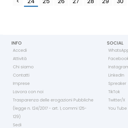
<
24
25
26
27
28
29
30
INFO
SOCIAL
Accedi
WhatsAp
Attività
Faceboo
Chi siamo
Instagra
Contatti
LinkedIn
Imprese
Spreaker
Lavora con noi
TikTok
Trasparenza delle erogazioni Pubbliche
Twitter/X
(legge n. 124/2017 - art. 1, commi 125-
You Tube
129)
Sedi