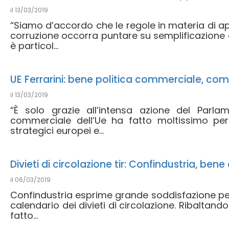
il
13/03/2019
“Siamo d’accordo che le regole in materia di app
corruzione occorra puntare su semplificazione
è particol...
UE Ferrarini: bene politica commerciale, com
il
13/03/2019
“È solo grazie all’intensa azione del Parla
commerciale dell’Ue ha fatto moltissimo per t
strategici europei e...
Divieti di circolazione tir: Confindustria, ben
il
06/03/2019
Confindustria esprime grande soddisfazione per 
calendario dei divieti di circolazione. Ribaltand
fatto...