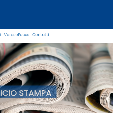
i
VareseFocus
Contatti
FICIO STAMPA