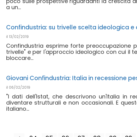
poco sulle prospettive riguardanti la crescita an
a un...
Confindustria: su trivelle scelta ideologica 
il
13/02/2019
Confindustria esprime forte preoccupazione p
trivelle" e per l'approccio ideologico con cui il 
bloccare...
Giovani Confindustria: Italia in recessione 
il
06/02/2019
"I dati dell'Istat, che descrivono un'Italia in
diventare strutturali e non occasionali. E ques
italiano...