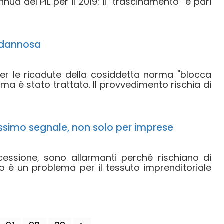
nua del PIL per il 2019: il “trascinamento” è pari
e dannosa
er le ricadute della cosiddetta norma "blocca
tema è stato trattato. Il provvedimento rischia di
pessimo segnale, non solo per imprese
 recessione, sono allarmanti perché rischiano di
to è un problema per il tessuto imprenditoriale