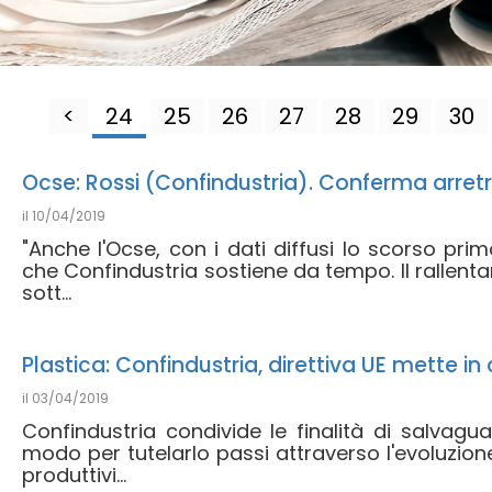
<
24
25
26
27
28
29
30
Ocse: Rossi (Confindustria). Conferma arretr
il
10/04/2019
"Anche l'Ocse, con i dati diffusi lo scorso primo
che Confindustria sostiene da tempo. Il rallent
sott...
Plastica: Confindustria, direttiva UE mette in c
il
03/04/2019
Confindustria condivide le finalità di salvagu
modo per tutelarlo passi attraverso l'evoluzion
produttivi...