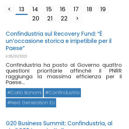
<
13
14
15
16
17
18
19
20
21
22
>
Confindustria sul Recovery Fund: “È
un’occasione storica e irripetibile per il
Paese”
il
25/01/2021
Confindustria ha posto al Governo quattro
questioni prioritarie affinché il PNRR
raggiunga la massima efficienza per il
Paese....
Carlo Bonomi
Confindustria
Next Generation EU
G20 Business Summit: Confindustria, al