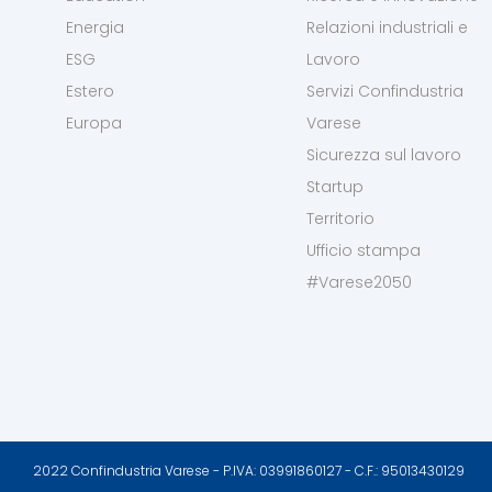
Energia
Relazioni industriali e
ESG
Lavoro
Estero
Servizi Confindustria
Europa
Varese
Sicurezza sul lavoro
Startup
Territorio
Ufficio stampa
#Varese2050
2022 Confindustria Varese - P.IVA: 03991860127 - C.F.: 95013430129