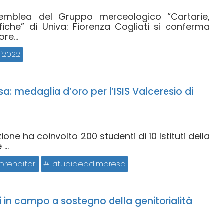
semblea del Gruppo merceologico “Cartarie,
rafiche” di Univa: Fiorenza Cogliati si conferma
re...
i2022
: medaglia d’oro per l’ISIS Valceresio di
one ha coinvolto 200 studenti di 10 Istituti della
...
renditori
Latuaideadimpresa
ni in campo a sostegno della genitorialità