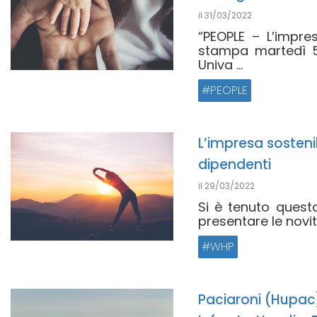
il
31/03/2022
“PEOPLE – L’impre
stampa martedì 5 
Univa ...
PEOPLE
L’impresa sosteni
dipendenti
il
29/03/2022
Si è tenuto quest
presentare le novi
WHP
Paciaroni (Hupac)