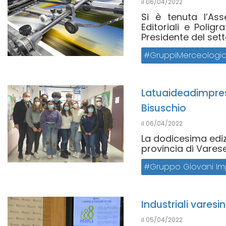
il
06/04/2022
Si è tenuta l’As
Editoriali e Polig
Presidente del setto
GruppiMerceologic
Latuaideadimpresa
Bisuschio
il
06/04/2022
La dodicesima edizi
provincia di Varese 
Gruppo Giovani Imp
Industriali varesi
il
05/04/2022