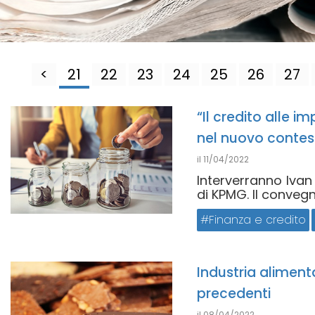
<
21
22
23
24
25
26
27
“Il credito alle i
nel nuovo contes
il
11/04/2022
Interverranno Ivan
di KPMG. Il convegno
Finanza e credito
Industria aliment
precedenti
il
08/04/2022