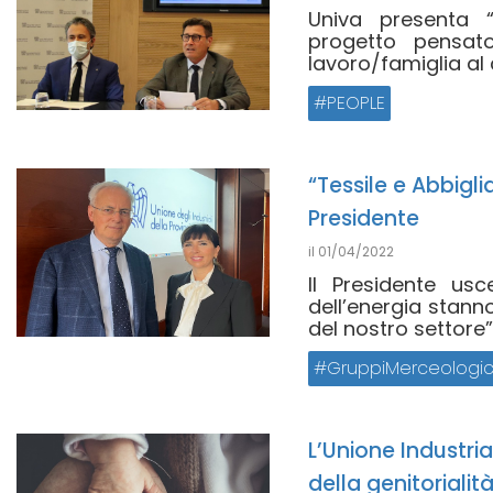
Univa presenta “
progetto pensat
lavoro/famiglia al c
PEOPLE
“Tessile e Abbigl
Presidente
il
01/04/2022
Il Presidente usc
dell’energia stan
del nostro settore”.
GruppiMerceologic
L’Unione Industri
della genitoriali