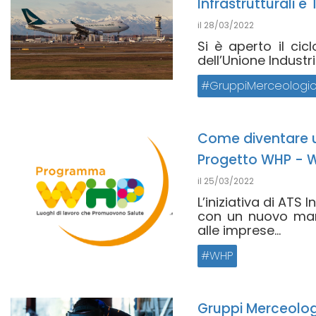
Infrastrutturali e 
il
28/03/2022
Si è aperto il ci
dell’Unione Industrial
GruppiMerceologic
Come diventare u
Progetto WHP - 
il
25/03/2022
L’iniziativa di ATS
con un nuovo man
alle imprese...
WHP
Gruppi Merceologi