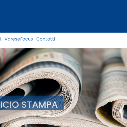
i
VareseFocus
Contatti
FICIO STAMPA