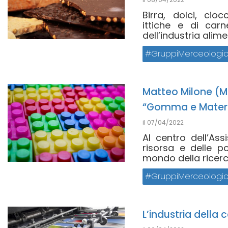
Birra, dolci, cioc
ittiche e di carn
dell’industria alimen
GruppiMerceologic
Matteo Milone (M
“Gomma e Materie
il
07/04/2022
Al centro dell’As
risorsa e delle p
mondo della ricerca
GruppiMerceologic
L’industria della 