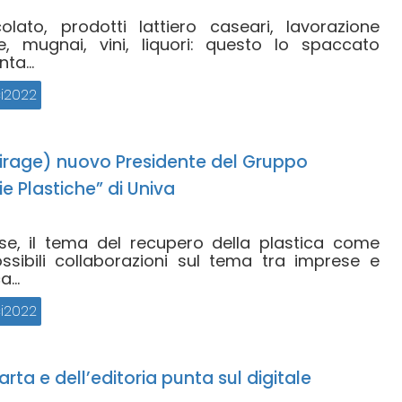
colato, prodotti lattiero caseari, lavorazione
e, mugnai, vini, liquori: questo lo spaccato
ta...
i2022
irage) nuovo Presidente del Gruppo
 Plastiche” di Univa
sise, il tema del recupero della plastica come
ossibili collaborazioni sul tema tra imprese e
...
i2022
carta e dell’editoria punta sul digitale