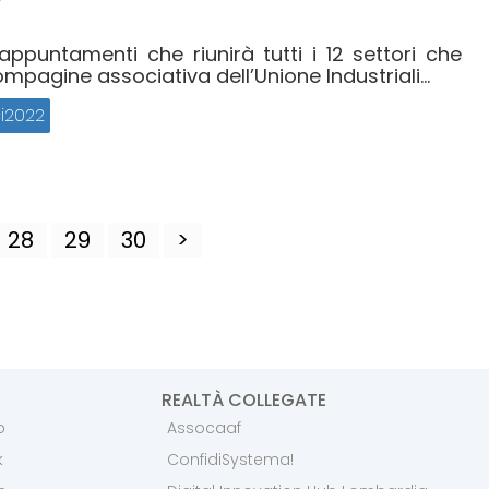
 appuntamenti che riunirà tutti i 12 settori che
agine associativa dell’Unione Industriali...
i2022
28
29
30
>
REALTÀ COLLEGATE
p
Assocaaf
k
ConfidiSystema!