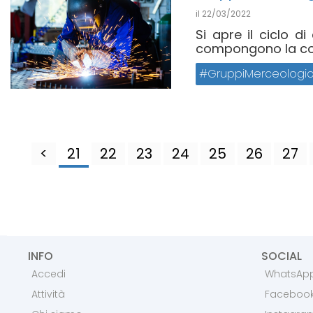
il
22/03/2022
Si apre il ciclo di
compongono la comp
GruppiMerceologic
<
21
22
23
24
25
26
27
INFO
SOCIAL
Accedi
WhatsAp
Attività
Faceboo