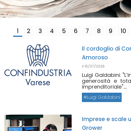
1
2
3
4
5
6
7
8
9
10
Il cordoglio di C
Amoroso
il
15/07/2026
Luigi Galdabini: "
generosità e tota
imprenditoriale"....
Luigi Galdabini
Imprese e scale u
Grower