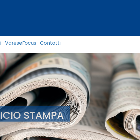
i
VareseFocus
Contatti
FICIO STAMPA