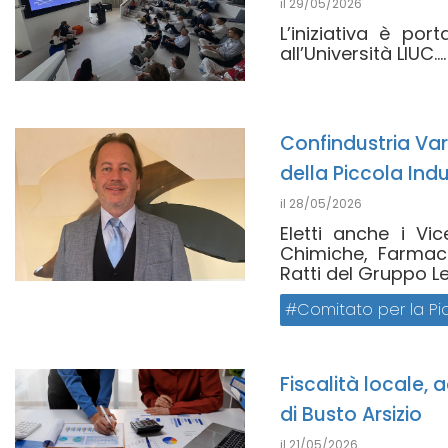
il
29/05/2026
L’iniziativa è po
all’Università LIUC....
Confindustria Var
della Piccola Indu
il
28/05/2026
Eletti anche i Vi
Chimiche, Farmac
Ratti del Gruppo Le
Comitato per la Pic
Fiscalità locale,
di Busto Arsizio
il
21/05/2026