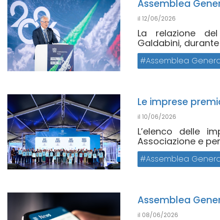
Assemblea General
il
12/06/2026
La relazione del
Galdabini, durante
Assemblea Genera
Le imprese premi
il
10/06/2026
L’elenco delle i
Associazione e per i 
Assemblea Genera
Assemblea Genera
il
08/06/2026