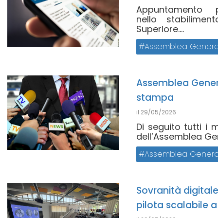
Appuntamento p
nello stabilime
Superiore....
Assemblea Genera
Assemblea Genera
stampa
il
29/05/2026
Di seguito tutti i 
dell’Assemblea Gene
Assemblea Genera
Sovranità digitale
pilota scalabile a 