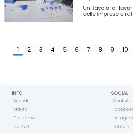
Un tavolo di lavo
delle imprese e raf
1
2
3
4
5
6
7
8
9
10
INFO
SOCIAL
Accedi
WhatsAp
Attività
Faceboo
Chi siamo
Instagra
Contatti
LinkedIn