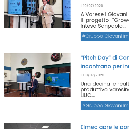
il
10/07/2026
A Varese i Giovani
il progetto “Growe
Intesa Sanpaolo....
Gruppo Giovani Imp
“Pitch Day” di Co
incontrano per i
il
08/07/2026
Una decina le real
produttivo varesino
LIUC....
Gruppo Giovani Imp
Elmec apre le po