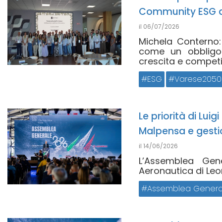
Community ESG d
il
06/07/2026
Michela Conterno:
come un obbligo
crescita e competitiv
ESG
Varese2050
Le priorità di Luig
Malpensa e gestio
il
14/06/2026
L’Assemblea Gene
Aeronautica di Leo
Assemblea Genera