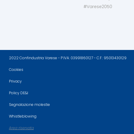
#Varese2050
2022 Confindustria Varese - P.IVA: 03991860127 - C.F.: 95013430129
Cookies
Privacy
Policy DE&I
Segnalazione molestie
Whistleblowing
Area riservata