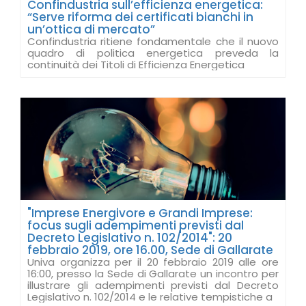
Confindustria sull’efficienza energetica:
“Serve riforma dei certificati bianchi in
un’ottica di mercato”
Confindustria ritiene fondamentale che il nuovo
quadro di politica energetica preveda la
continuità dei Titoli di Efficienza Energetica
"Imprese Energivore e Grandi Imprese:
focus sugli adempimenti previsti dal
Decreto Legislativo n. 102/2014": 20
febbraio 2019, ore 16.00, Sede di Gallarate
Univa organizza per il 20 febbraio 2019 alle ore
16:00, presso la Sede di Gallarate un incontro per
illustrare gli adempimenti previsti dal Decreto
Legislativo n. 102/2014 e le relative tempistiche a