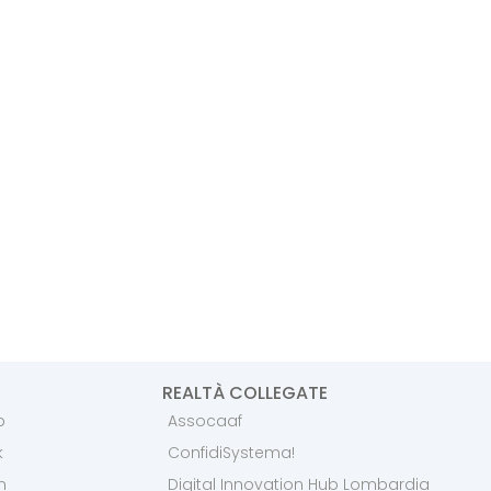
REALTÀ COLLEGATE
p
Assocaaf
k
ConfidiSystema!
m
Digital Innovation Hub Lombardia