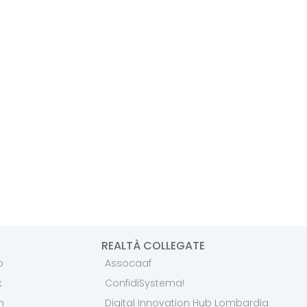
REALTÀ COLLEGATE
p
Assocaaf
k
ConfidiSystema!
m
Digital Innovation Hub Lombardia