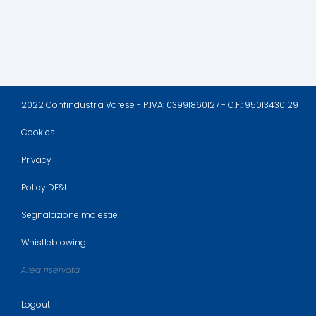
2022 Confindustria Varese - P.IVA: 03991860127 - C.F.: 95013430129
Cookies
Privacy
Policy DE&I
Segnalazione molestie
Whistleblowing
Area riservata
Logout