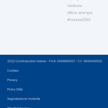
Territorio
Ufficio stampa
#Varese2050
2022 Confindustria Varese - P.IVA: 03991860127 - C.F.: 95013430129
Cookies
Privacy
Policy DE&I
Segnalazione molestie