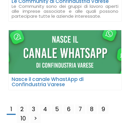
Le Community di Confindustria Varese
Le Community sono dei gruppi di lavoro aperti
alle imprese associate e alle quali possono
partecipare tutte le aziende interessate.
Nasce il canale WhastApp di
Confindustria Varese
1
2
3
4
5
6
7
8
9
10
>