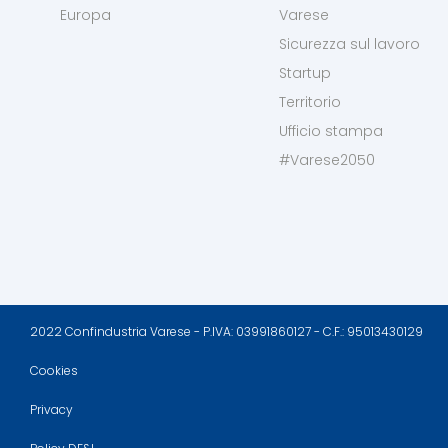
Europa
Varese
Sicurezza sul lavoro
Startup
Territorio
Ufficio stampa
#Varese2050
2022 Confindustria Varese - P.IVA: 03991860127 - C.F.: 95013430129
Cookies
Privacy