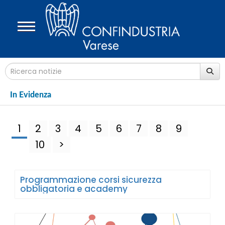
In Evidenza
1
2
3
4
5
6
7
8
9
10
>
Programmazione corsi sicurezza
obbligatoria e academy