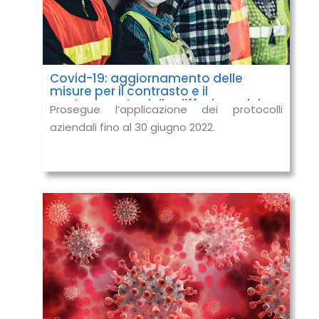
Covid-19: aggiornamento delle
misure per il contrasto e il
contenimento della diffusione del
Prosegue l’applicazione dei protocolli
virus negli ambienti di lavoro
aziendali fino al 30 giugno 2022.