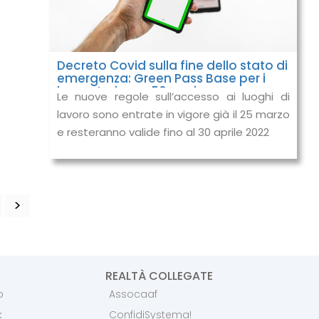
Decreto Covid sulla fine dello stato di
emergenza: Green Pass Base per i
lavoratori over 50 anni
Le nuove regole sull’accesso ai luoghi di
lavoro sono entrate in vigore già il 25 marzo
e resteranno valide fino al 30 aprile 2022
>
REALTÀ COLLEGATE
p
Assocaaf
k
ConfidiSystema!