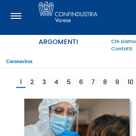
ARGOMENTI
Chi siamo
Contatti
Coronavirus
1
2
3
4
5
6
7
8
9
10