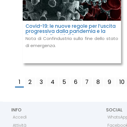
Covid-19: le nuove regole per l’uscita
progressiva dalla pandemia e la
ripresa delle attività
Nota di Confindustria sulla fine dello stato
di emergenza.
1
2
3
4
5
6
7
8
9
10
INFO
SOCIAL
Accedi
WhatsAp
Attività
Faceboo