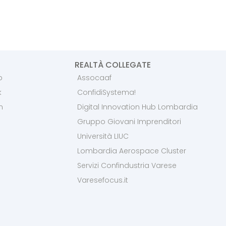
REALTÀ COLLEGATE
p
Assocaaf
k
ConfidiSystema!
m
Digital Innovation Hub Lombardia
Gruppo Giovani Imprenditori
Università LIUC
Lombardia Aerospace Cluster
Servizi Confindustria Varese
Varesefocus.it