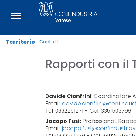
Territorio
Contatti
Rapporti con il T
Davide Cionfrini
: Coordinatore A
Email:
davide.cionfrini@confindust
Tel. 0332251271 - Cel. 3351503798
Jacopo Fusi:
Professional, Rapport
Email:
jacopo.fusi@confindustriav
Tel. 0332251239 - Cel. 3402636805