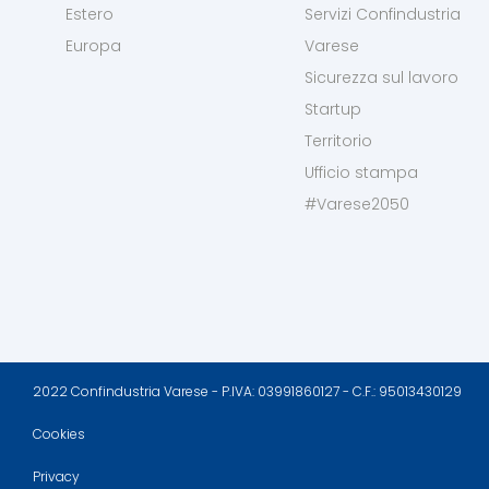
Estero
Servizi Confindustria
Europa
Varese
Sicurezza sul lavoro
Startup
Territorio
Ufficio stampa
#Varese2050
2022 Confindustria Varese - P.IVA: 03991860127 - C.F.: 95013430129
Cookies
Privacy