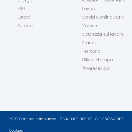
ESG
Lavoro
Estero
Servizi Confindustria
Europa
Varese
Sicurezza sul lavoro
Startup
Territorio
Ufficio stampa
#Varese2050
2022 Confindustria Varese - P.IVA: 03991860127 - C.F.: 95013430129
Cookies